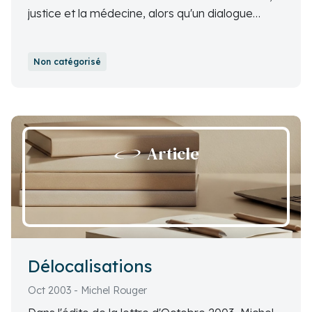
justice et la médecine, alors qu'un dialogue
constructif entre les différents acteurs est
nécessaire pour garantir l'accès à des soins de
Non catégorisé
qualité et la confiance dans le système de
santé.
Article
Délocalisations
Oct 2003 - Michel Rouger