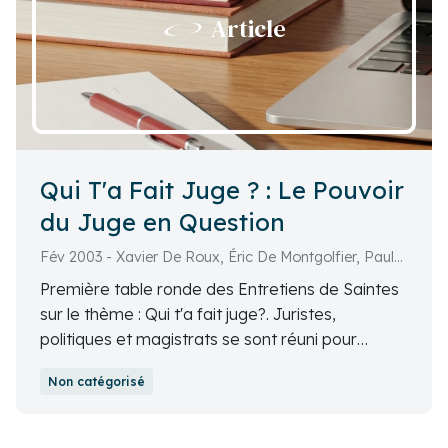
Article
Qui T'a Fait Juge ? : Le Pouvoir
du Juge en Question
Fév 2003 - Xavier De Roux, Éric De Montgolfier, Paul
Martens, Philippe Marchand, Pierre Fauchon, François
Première table ronde des Entretiens de Saintes
Sarda, Alain Blanchot, Jean-Pierre Spitzer, Thierry
sur le thème : Qui t'a fait juge?. Juristes,
Massis, Paul-Albert Iweins, Hervé Dupond-Monod,
politiques et magistrats se sont réuni pour
Jean-François Monteils, Thierry Meneau, Pierre Rancé,
débattre de l'évolution de la relation entre le
Henri Nallet, Marc Guillaume, Régis De Gouttes,
Non catégorisé
juge et la loi, notamment en ce qui concerne le
Claude Goasguen, Claude Heurteux, Florence Fresnel,
droit communautaire, la Convention européenne
Jean-Pierre Dréno, Philippe Labarde, Michel Rondeau,
des droits de l'homme et l'impact de la société
Jean-Yves Dupeux, Michel Pierchon, Patrick Mairé