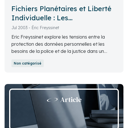
Fichiers Planétaires et Liberté
Individuelle : Les
Préoccupations de la Police et
Jul 2003 - Éric Freyssinet
de la Justice
Eric Freyssinet explore les tensions entre la
protection des données personnelles et les
besoins de la police et de la justice dans un
monde numérique. Il examine l'application de la
Non catégorisé
loi Informatique et Libertés, les difficultés
d'accès aux fichiers des entreprises et propose
des pistes de réflexion pour trouver un équilibre
entre sécurité et liberté individuelle.
Article