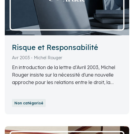
vue sur ce sujet crucial.
Risque et Responsabilité
Avr 2003 - Michel Rouger
En introduction de la lettre d'Avril 2003, Michel
Rouger insiste sur la nécessité d'une nouvelle
approche pour les relations entre le droit, la
justice et l'économie, et appelle à une prise de
conscience individuelle de la responsabilité face
Non catégorisé
aux risques émergents.