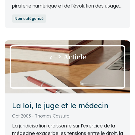
piraterie numérique et de l'évolution des usages.
Il faut désormais réinventer un modèle
Non catégorisé
économique viable pour la musique à l'ère du
numérique.
Article
La loi, le juge et le médecin
Oct 2003 - Thomas Cassuto
La juridicisation croissante sur l'exercice de la
médecine exacerbe les tensions entre le droit, la