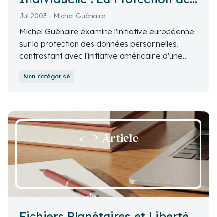
la Personne
Jul 2003 - Michel Guénaire
Michel Guénaire examine l'initiative européenne
sur la protection des données personnelles,
contrastant avec l'initiative américaine d'une
sécurité internationale. Il soulève des questions
Non catégorisé
fondamentales sur le droit à l'oubli et le contrôle
des informations personnelles dans l'ère
numérique.
Article
Fichiers Planétaires et Liberté