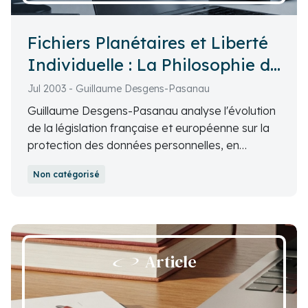
Fichiers Planétaires et Liberté
Individuelle : La Philosophie du
Régulateur (CNIL)
Jul 2003 - Guillaume Desgens-Pasanau
Guillaume Desgens-Pasanau analyse l'évolution
de la législation française et européenne sur la
protection des données personnelles, en
particulier le rôle de la CNIL et les défis posés
Non catégorisé
par la mondialisation des données.
Article