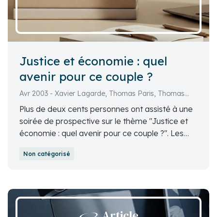
Justice et économie : quel
avenir pour ce couple ?
Avr 2003 - Xavier Lagarde, Thomas Paris, Thomas
Cassuto, Jean-Guillaume d'Hérouville, Claude Bébéar,
Plus de deux cents personnes ont assisté à une
Jean-Marie Burguburu
soirée de prospective sur le thème "Justice et
économie : quel avenir pour ce couple ?". Les
animateurs des quatre groupes de prospective
Non catégorisé
(Xavier Lagarde, Jean-Guillaume d'Hérouville,
Thomas Paris et Thomas Cassuto) ont présenté
les travaux en cours, tandis que trois invités
(Claude Bébéar, Jean-Marie Burguburu et Jean-
François Burgelin) ont partagé leurs points de
Article