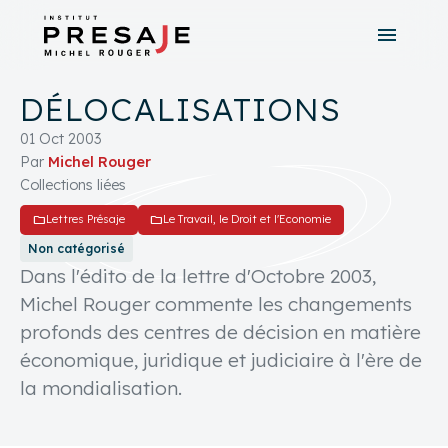
menu
search
close
DÉLOCALISATIONS
tune
Recherche avancée
01 Oct 2003
Par
Michel Rouger
Collections liées
folder
folder
Lettres Présaje
Le Travail, le Droit et l'Economie
Non catégorisé
Dans l'édito de la lettre d'Octobre 2003,
Michel Rouger commente les changements
profonds des centres de décision en matière
économique, juridique et judiciaire à l'ère de
la mondialisation.