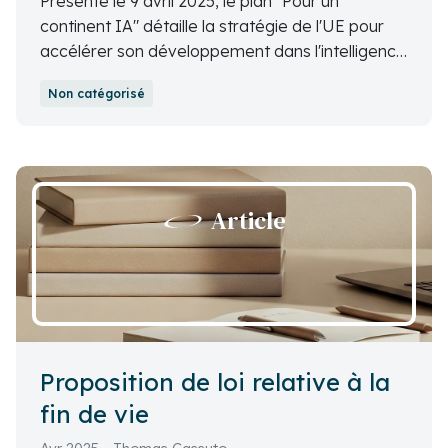
Présenté le 9 avril 2025, le plan "Pour un
continent IA" détaille la stratégie de l'UE pour
accélérer son développement dans l'intelligence
artificielle. Investissements, accès aux données,
Non catégorisé
compétences, et simplification réglementaire...
Thomas Cassuto analyse les cinq axes de cette
feuille de route qui façonnera le cadre de l'IA en
Europe.
Article
Proposition de loi relative à la
fin de vie