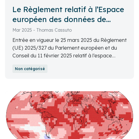
Le Règlement relatif à l’Espace
européen des données de
santé
Mar 2025 - Thomas Cassuto
Entrée en vigueur le 25 mars 2025 du Règlement
(UE) 2025/327 du Parlement européen et du
Conseil du 11 février 2025 relatif à l’espace
européen des données de santé et modifiant la
Non catégorisé
directive 2011/24/UE et le règlement (UE)
2024/2847