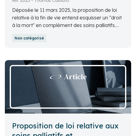
Avr 2025 - Thomas Cassuto
Déposée le 11 mars 2025, la proposition de loi
relative à la fin de vie entend esquisser un "droit
à la mort" en complément des soins palliatifs.
Thomas Cassuto analyse les dispositions clés de
Non catégorisé
ce projet : définition de l'aide à mourir comme
acte autorisé, conditions d'accès, clause de
conscience... Un indispensable décryptage
juridique des enjeux soulevés par ce texte.
Article
Proposition de loi relative aux
soins palliatifs et