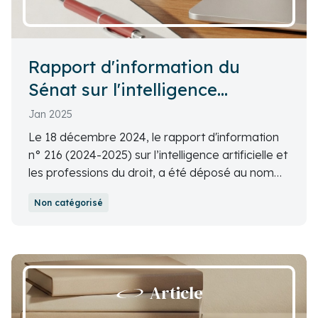
Rapport d'information du
Sénat sur l'intelligence
artificielle générative et les
Jan 2025
métiers du droit
Le 18 décembre 2024, le rapport d'information
n° 216 (2024-2025) sur l’intelligence artificielle et
les professions du droit, a été déposé au nom
de la commission des lois constitutionnelles, de
Non catégorisé
législation, du suffrage universel, du Règlement
et d’administration générale du Sénat. Aperçu et
liens utiles dans cet article.
Article