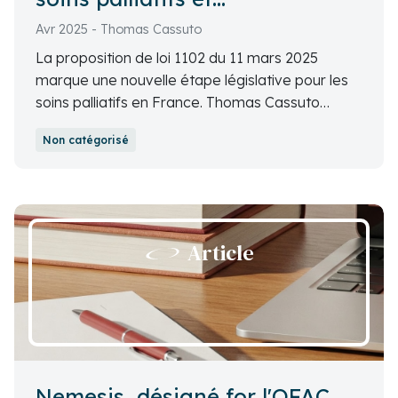
d’accompagnement
Avr 2025 - Thomas Cassuto
La proposition de loi 1102 du 11 mars 2025
marque une nouvelle étape législative pour les
soins palliatifs en France. Thomas Cassuto
revient sur l'historique, décortique les articles
Non catégorisé
clés de la proposition de loi et interroge sa
capacité à répondre aux attentes, alors que le
débat sur la fin de vie reste entier.
Article
Nemesis, désigné for l'OFAC,