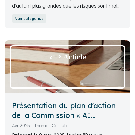
d’autant plus grandes que les risques sont mal
compris. Cette innovation reposant sur la
Non catégorisé
blockchain constitue-t-elle réellement une
révolution ou un simple re-packaging?
Article
Présentation du plan d’action
de la Commission « AI
Continent Action Plan »
Avr 2025 - Thomas Cassuto