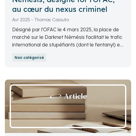
au cœur du nexus criminel
Avr 2025 - Thomas Cassuto
Désigné par l'OFAC le 4 mars 2025, la place de
marché sur le Darknet Némésis facilitait le trafic
international de stupéfiants (dont le fentanyl) et
le blanchiment de millions en cryptomonnaies,
Non catégorisé
éclairant les liens troubles entre cybercriminalité,
narcotrafic et potentiel financement du
terrorisme.
Article