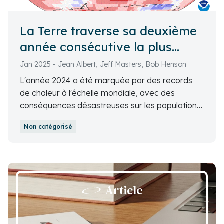
La Terre traverse sa deuxième
année consécutive la plus
chaude jamais enregistrée
Jan 2025 - Jean Albert, Jeff Masters, Bob Henson
L'année 2024 a été marquée par des records
de chaleur à l'échelle mondiale, avec des
conséquences désastreuses sur les populations
et les écosystèmes. Découvrez les principaux
Non catégorisé
événements climatiques extrêmes qui ont
façonné cette année exceptionnelle, des
températures océaniques record à
l'accélération de l'élévation du niveau de la mer,
et les perspectives pour 2025 dans cet article
Article
alarmant.