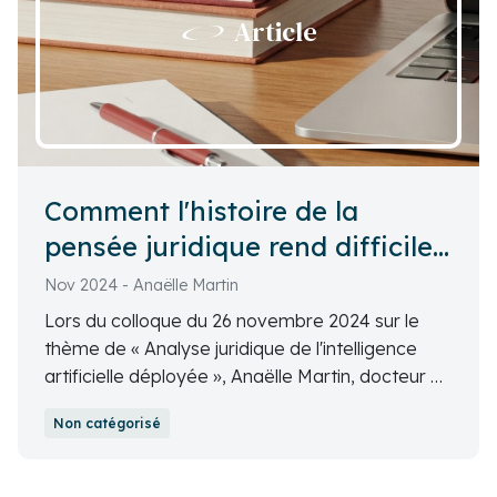
Article
Comment l'histoire de la
pensée juridique rend difficile
l'appréhension contemporaine
Nov 2024 - Anaëlle Martin
de l'IA ?
Lors du colloque du 26 novembre 2024 sur le
thème de « Analyse juridique de l'intelligence
artificielle déployée », Anaëlle Martin, docteur en
droit et rédactrice au Comité national pilote
Non catégorisé
d'éthique du numérique, nous a montré
comment l'histoire de la pensée juridique rend
difficile l'appréhension contemporaine de l'IA.