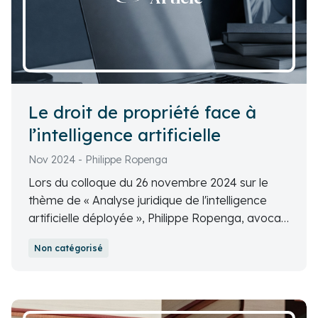
Le droit de propriété face à
l’intelligence artificielle
Nov 2024 - Philippe Ropenga
Lors du colloque du 26 novembre 2024 sur le
thème de « Analyse juridique de l'intelligence
artificielle déployée », Philippe Ropenga, avocat
et docteur en droit civil, a analysé comment la
Non catégorisé
pensée propriétariste déploie ses
questionnements sur le phénomène IA.