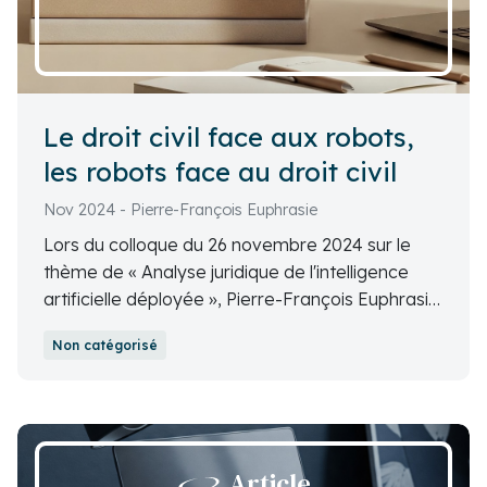
Le droit civil face aux robots,
les robots face au droit civil
Nov 2024 - Pierre-François Euphrasie
Lors du colloque du 26 novembre 2024 sur le
thème de « Analyse juridique de l'intelligence
artificielle déployée », Pierre-François Euphrasie,
docteur en droit de l’intelligence artificielle et
Non catégorisé
juriste d’entreprise, a expliqué comment la
pensée civiliste permet d'appréhender la notion
de « robots » et, à travers cela, la notion d'IA,
avec certaines limites.
Article