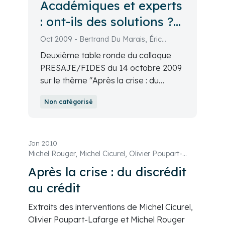
Académiques et experts
: ont-ils des solutions ?
Le point de vue réflexif
Oct 2009 - Bertrand Du Marais, Éric
autour de trois thèmes :
Brousseau, Laurence Scialom, Bruno
Deuxième table ronde du colloque
Deffains, Dominique Demougin, Éric
l'archite
PRESAJE/FIDES du 14 octobre 2009
Dezeuze, Anisse Hattoum, André Delion
sur le thème "Après la crise : du
discrédit au crédit ?". Académiques et
Non catégorisé
experts : ont-ils des solutions ? Le
point de vue réflexif autour de trois
thèmes : l'archite.
Jan 2010
Michel Rouger, Michel Cicurel, Olivier Poupart-
Lafarge
Après la crise : du discrédit
au crédit
Extraits des interventions de Michel Cicurel,
Olivier Poupart-Lafarge et Michel Rouger