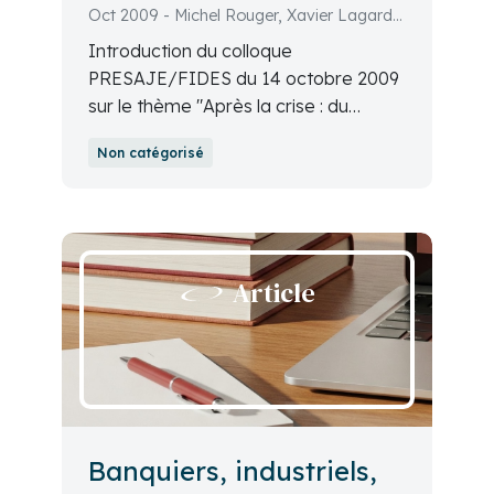
crédit
Oct 2009 - Michel Rouger, Xavier Lagarde,
Pierre Rouillard, Éric Brousseau
Introduction du colloque
PRESAJE/FIDES du 14 octobre 2009
sur le thème "Après la crise : du
discrédit au crédit ?".
Non catégorisé
Article
Banquiers, industriels,