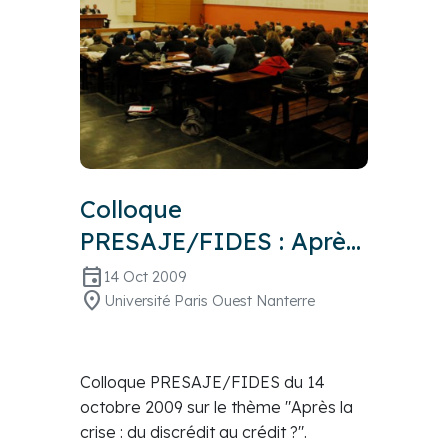
Colloque
PRESAJE/FIDES : Après
la crise, du discrédit au
event
14 Oct 2009
location_on
crédit ?
Université Paris Ouest Nanterre
Colloque PRESAJE/FIDES du 14
octobre 2009 sur le thème "Après la
crise : du discrédit au crédit ?".