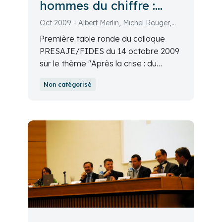
hommes du chiffre :
peuvent-ils s'entendre ?
Oct 2009 - Albert Merlin, Michel Rouger,
Le point de vue des
Jacques Barraux, Michel Cicurel, Olivier
Première table ronde du colloque
Poupart-Lafarge, Dominique Doise
acteurs
PRESAJE/FIDES du 14 octobre 2009
sur le thème "Après la crise : du
discrédit au crédit ?". Banquiers,
Non catégorisé
industriels, hommes du chiffre :
peuvent-ils s'entendre ? Le point de
vue des acteurs.