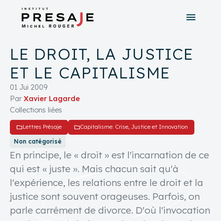
menu
search
close
LE DROIT, LA JUSTICE
tune
Recherche avancée
ET LE CAPITALISME
01 Jui 2009
Par
Xavier Lagarde
Collections liées
folder
folder
Lettres Présaje
Capitalisme: Crise, Justice et Innovation
Non catégorisé
En principe, le « droit » est l'incarnation de ce
qui est « juste ». Mais chacun sait qu'à
l'expérience, les relations entre le droit et la
justice sont souvent orageuses. Parfois, on
parle carrément de divorce. D'où l'invocation