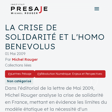
menu
search
close
LA CRISE DE
tune
Recherche avancée
SOLIDARITÉ ET L'HOMO
BENEVOLUS
01 Mai 2009
Par
Michel Rouger
Collections liées
folder
folder
Lettres Présaje
Révolution Numérique: Enjeux et Perspectives
Non catégorisé
Dans l'éditorial de la lettre de Mai 2009,
Michel Rouger analyse la crise de solidarité
en France, mettant en évidence les limites du
modèle étatique et la nécessité d'un